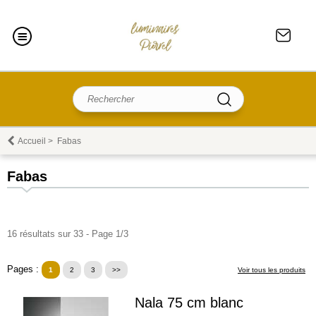
Accueil
>
Fabas
Fabas
16 résultats sur 33 - Page 1/3
Pages :
1
2
3
>>
Voir tous les produits
Nala 75 cm blanc