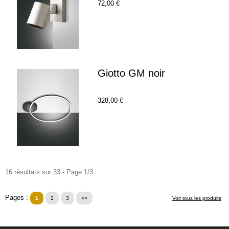
72,00 €
Giotto GM noir
328,00 €
16 résultats sur 33 - Page 1/3
Pages :
1
2
3
>>
Voir tous les produits