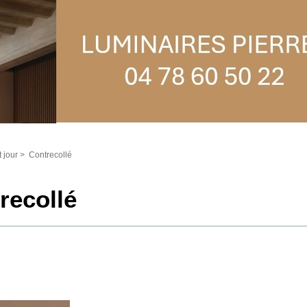
 jour
>
Contrecollé
recollé