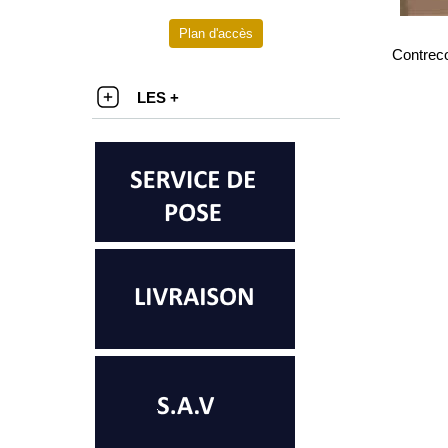
Plan d'accès
Contreco
LES +