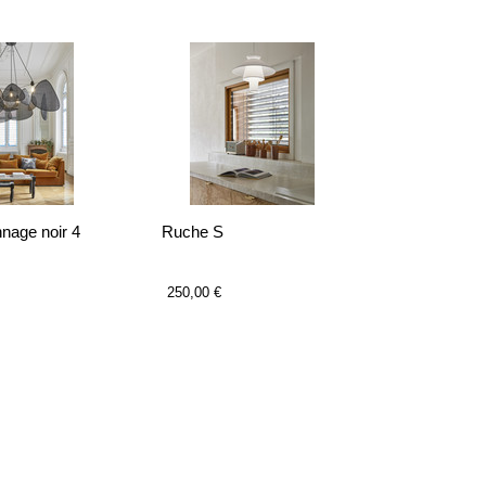
nage noir 4
Ruche S
250,00 €