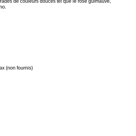
radés de couleurs douces tel que le rose guimauve,
no.
x (non fournis)