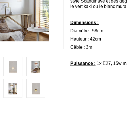
style Scandinave et des dég
le vert kaki ou le blanc mura
Dimensions :
Diamètre : 58cm
Hauteur : 42cm
Câble : 3m
Puissance :
1x E27, 15w ma