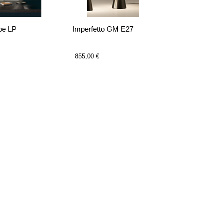
Air acier b
pe LP
Imperfetto GM E27
50 cm
663,00 €
855,00 €