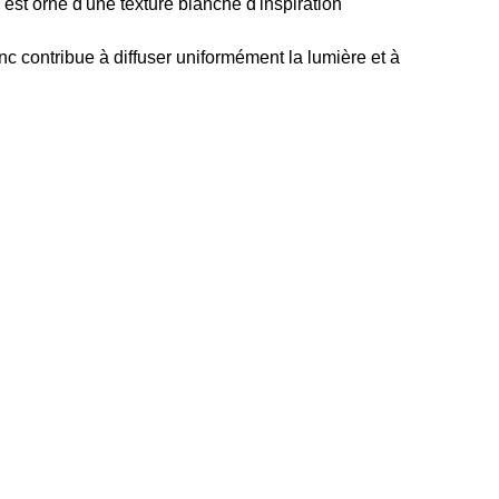
er est orné d'une texture blanche d'inspiration
nc contribue à diffuser uniformément la lumière et à