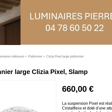
inaires intérieurs
>
Plafonnier
>
Clizia Pixel large plafonnier
nier large Clizia Pixel, Slamp
660,00 €
La suspension Pixel est réa
Cristalflexx et doté d'une a